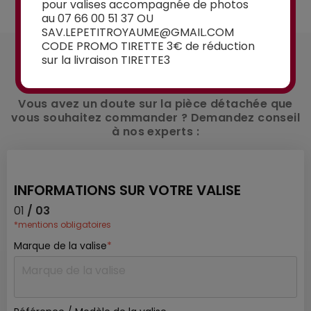
pour valises accompagnée de photos
au 07 66 00 51 37 OU
SAV.LEPETITROYAUME@GMAIL.COM
CODE PROMO TIRETTE 3€ de réduction
UN CONSEIL ?
sur la livraison TIRETTE3
Contactez-nous
Vous avez un doute sur la pièce détachée que
vous souhaitez commander ? Demandez conseil
à nos experts :
INFORMATIONS SUR VOTRE VALISE
01
/ 03
*mentions obligatoires
Marque de la valise
*