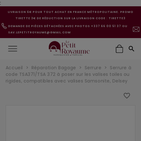
:
LIVRAISON 6€ POUR TOUT ACHAT EN FRANCE MÉTROPOLITAINE. PROMO
TIRETTE 3€ DE RÉDUCTION SUR LA LIVRAISON CODE : TIRETTE3
DEMANDE DE PIÈCES DÉTACHÉES AVEC PHOTOS +337 66 00 51 37 OU
SAV.LEPETITROYAUME@GMAIL.COM

Accueil
Réparation Bagage
Serrure
Serrure à
code TSA371/TSA 372 à poser sur les valises toiles ou
rigides, compatibles avec valises Samsonite, Delsey
favorite_border