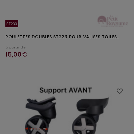
ST233
ROULETTES DOUBLES ST233 POUR VALISES TOILES...
à partir de
15,00€
favorite_border
favorite_border