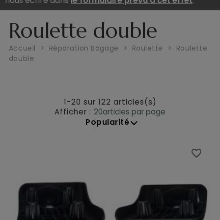
nous écrire dans
le formulaire prévu à cet effet
.
Roulette double
Accueil
Réparation Bagage
Roulette
Roulette
double
1-20 sur 122 articles(s)
Afficher :
20
articles par page
Popularité
favorite_border
favorite_border