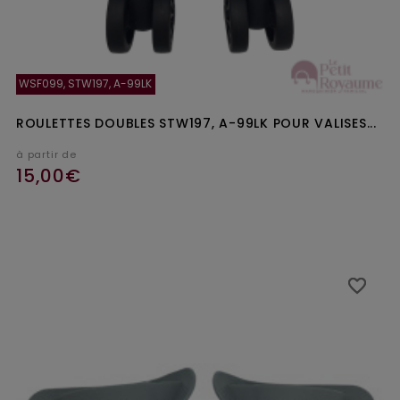
WSF099, STW197, A-99LK
ROULETTES DOUBLES STW197, A-99LK POUR VALISES...
à partir de
15,00€
favorite_border
favorite_border