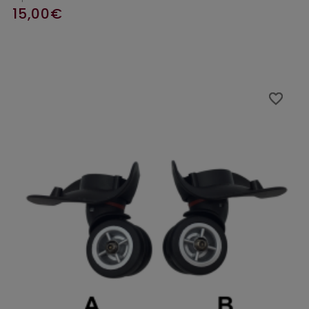
15,00€
favorite_border
favorite_border