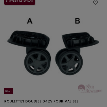
RUPTURE DE STOCK
favorite_border
favorite_border
D429
ROULETTES DOUBLES D429 POUR VALISES...