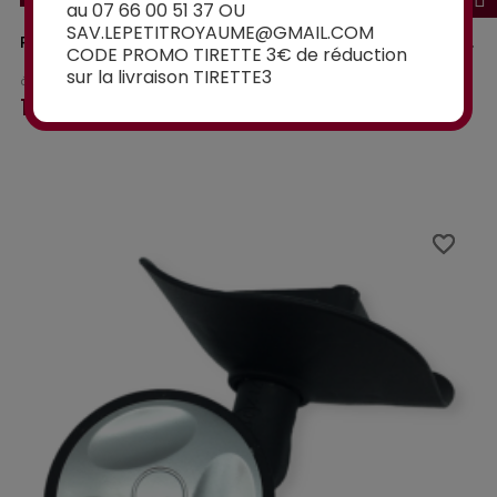
au 07 66 00 51 37 OU
SAV.LEPETITROYAUME@GMAIL.COM
ROULETTES DOUBLES SK01 POUR VALISES RIGIDES À 4...
CODE PROMO TIRETTE 3€ de réduction
sur la livraison TIRETTE3
à partir de
15,00€
favorite_border
favorite_border