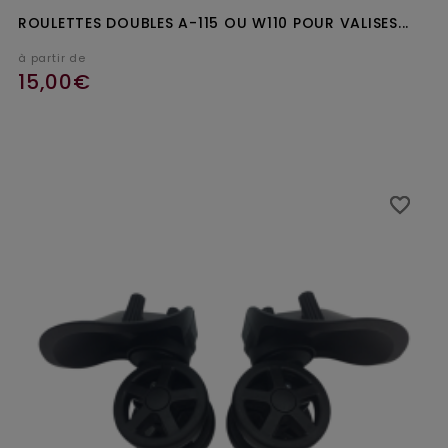
ROULETTES DOUBLES A-115 OU W110 POUR VALISES...
à partir de
15,00€
favorite_border
favorite_border