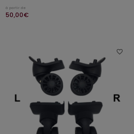
à partir de
50,00€
favorite_border
favorite_border