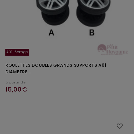
A01-6cmgs
ROULETTES DOUBLES GRANDS SUPPORTS A01
DIAMÈTRE...
à partir de
15,00€
favorite_border
favorite_border