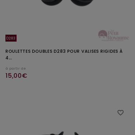
D283
ROULETTES DOUBLES D283 POUR VALISES RIGIDES À
4...
à partir de
15,00€
favorite_border
favorite_border