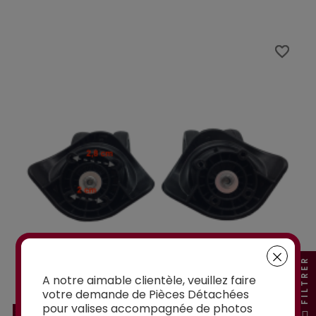
favorite_border
favorite_border
FILTRER
A notre aimable clientèle, veuillez faire
votre demande de Pièces Détachées
pour valises accompagnée de photos
SK01