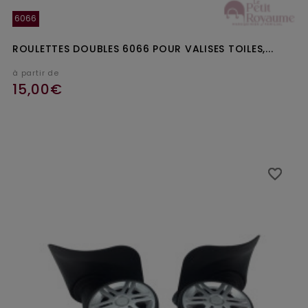
6066
ROULETTES DOUBLES 6066 POUR VALISES TOILES,...
à partir de
15,00€
favorite_border
favorite_border