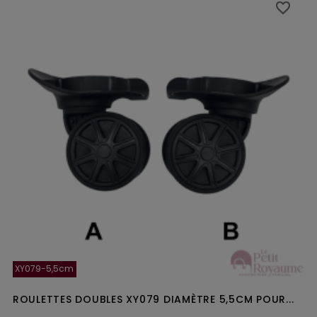
favorite_border
favorite_border
XY079-5,5cm
ROULETTES DOUBLES XY079 DIAMÈTRE 5,5CM POUR...