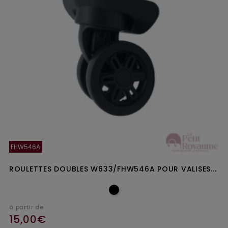
FHW546A
ROULETTES DOUBLES W633/FHW546A POUR VALISES...
à partir de
15,00€