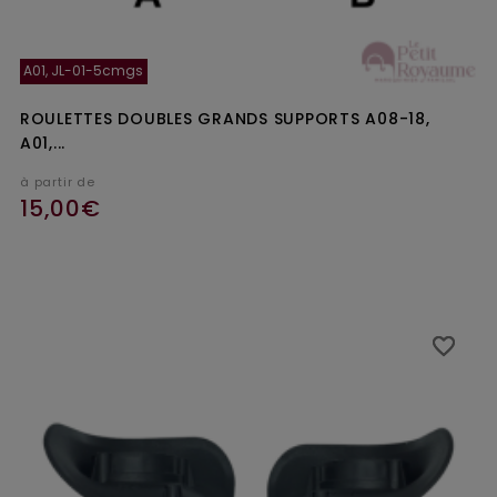
A01, JL-01-5cmgs
ROULETTES DOUBLES GRANDS SUPPORTS A08-18,
A01,...
à partir de
15,00€
favorite_border
favorite_border