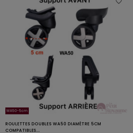
favorite_border
favorite_border
WA50-5cm
ROULETTES DOUBLES WA50 DIAMÈTRE 5CM
COMPATIBLES...