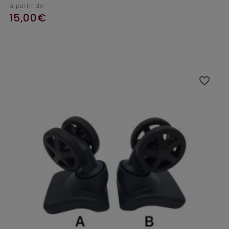
à partir de
15,00€
favorite_border
favorite_border