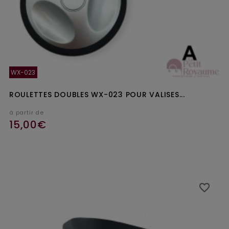
WX-023
ROULETTES DOUBLES WX-023 POUR VALISES...
à partir de
15,00€
favorite_border
favorite_border