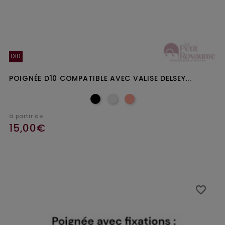
D10
POIGNÉE D10 COMPATIBLE AVEC VALISE DELSEY...
à partir de
15,00€
favorite_border
favorite_border