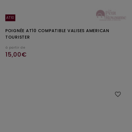
AT10
POIGNÉE AT10 COMPATIBLE VALISES AMERICAN
TOURISTER
à partir de
15,00€
Ajouter au panier
favorite_border
favorite_border