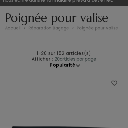
nous écrire dans
le formulaire prévu à cet effet
.
Poignée pour valise
Accueil
Réparation Bagage
Poignée pour valise
1-20 sur 152 articles(s)
Afficher :
20
articles par page
Popularité
favorite_border
favorite_border