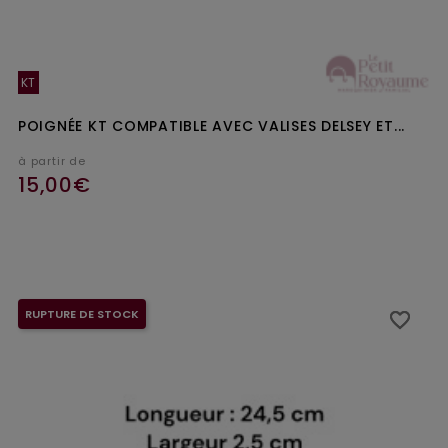
KT
POIGNÉE KT COMPATIBLE AVEC VALISES DELSEY ET...
à partir de
15,00€
Ajouter au panier
RUPTURE DE STOCK
favorite_border
favorite_border