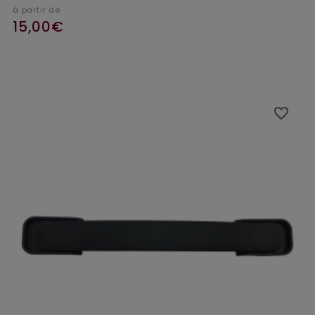
à partir de
15,00€
favorite_border
favorite_border