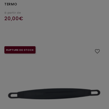
TERMO
à partir de
20,00€
Ajouter au panier
RUPTURE DE STOCK
favorite_border
favorite_border