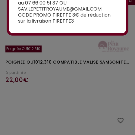
au 07 66 00 51 37 OU
SAV.LEPETITROYAUME@GMAIL.COM
CODE PROMO TIRETTE 3€ de réduction
sur la livraison TIRETTE3
Poignée OU1012.310
POIGNÉE OU1012.310 COMPATIBLE VALISE SAMSONITE...
à partir de
22,00€
Ajouter au panier
favorite_border
favorite_border