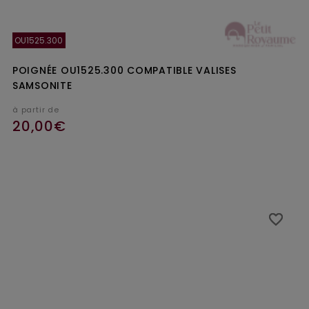
OU1525.300
POIGNÉE OU1525.300 COMPATIBLE VALISES
SAMSONITE
à partir de
20,00€
Ajouter au panier
favorite_border
favorite_border