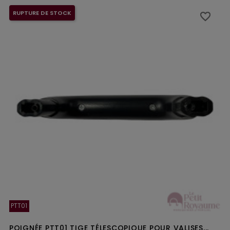
RUPTURE DE STOCK
favorite_border
favorite_border
PTT01
POIGNÉE PTT01 TIGE TÉLESCOPIQUE POUR VALISES...