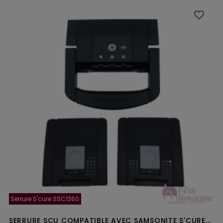
favorite_border
favorite_border
Serrure S'cure SSC1360
SERRURE SCU COMPATIBLE AVEC SAMSONITE S'CURE...