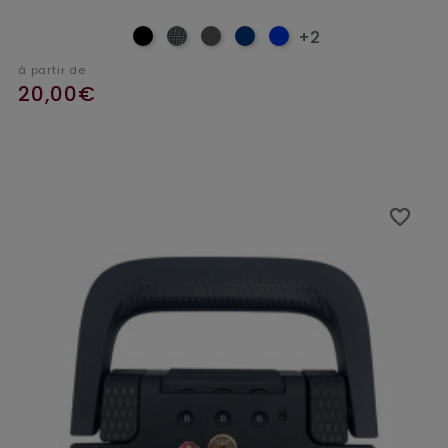
+2
à partir de
20,00€
favorite_border
favorite_border