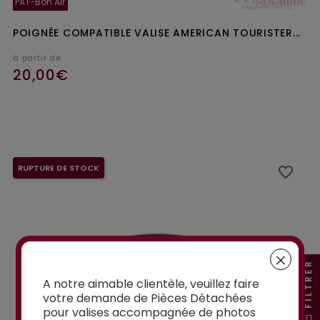
PAT-Bon Air
POIGNÉE COMPATIBLE VALISE AMERICAN TOURISTER...
à partir de
20,00€
Ajouter au panier
RUPTURE DE STOCK
favorite_border
favorite_border
FILTRER
A notre aimable clientèle, veuillez faire
votre demande de Pièces Détachées
pour valises accompagnée de photos