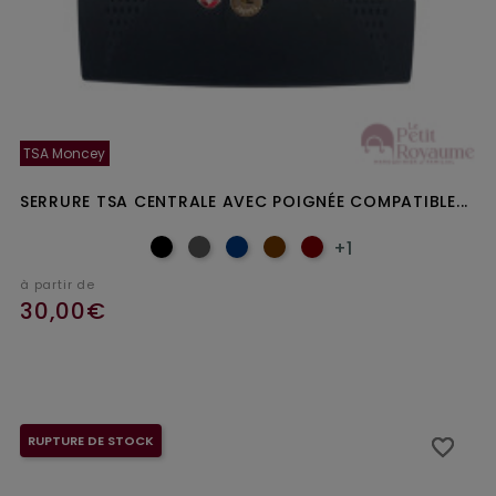
TSA Moncey
SERRURE TSA CENTRALE AVEC POIGNÉE COMPATIBLE...
+1
à partir de
30,00€
RUPTURE DE STOCK
favorite_border
favorite_border