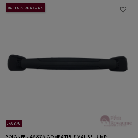
RUPTURE DE STOCK
favorite_border
favorite_border
JA9875
POIGNÉE JA9875 COMPATIBLE VALISE JUMP