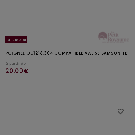
OU1218.304
POIGNÉE OU1218.304 COMPATIBLE VALISE SAMSONITE
à partir de
20,00€
Ajouter au panier
favorite_border
favorite_border