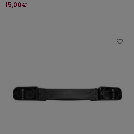
15,00€
favorite_border
favorite_border