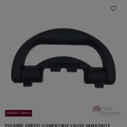
favorite_border
favorite_border
268301-Termo
POIGNÉE 268301 COMPATIBLE VALISE SAMSONITE