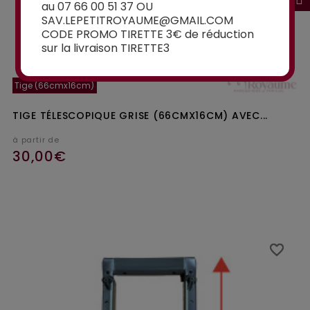
au 07 66 00 51 37 OU
SAV.LEPETITROYAUME@GMAIL.COM
CODE PROMO TIRETTE 3€ de réduction
sur la livraison TIRETTE3
Tige (66cmx16cm)
TIGE TÉLESCOPIQUE GRISE (66CMX16CM) AVEC...
à partir de
30,00€
Ajouter au panier
favorite_border
favorite_border