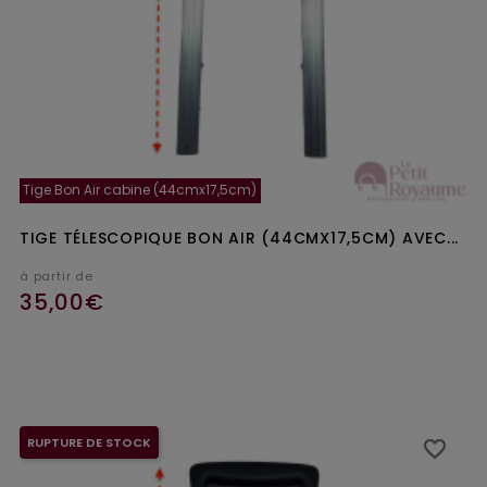
Tige Bon Air cabine (44cmx17,5cm)
TIGE TÉLESCOPIQUE BON AIR (44CMX17,5CM) AVEC...
à partir de
35,00€
Ajouter au panier
RUPTURE DE STOCK
favorite_border
favorite_border