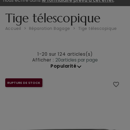
nous écrire dans
le formulaire prévu à cet effet
.
Tige télescopique
Accueil
Réparation Bagage
Tige télescopique
1-20 sur 124 articles(s)
Afficher :
20
articles par page
Popularité
RUPTURE DE STOCK
favorite_border
favorite_border