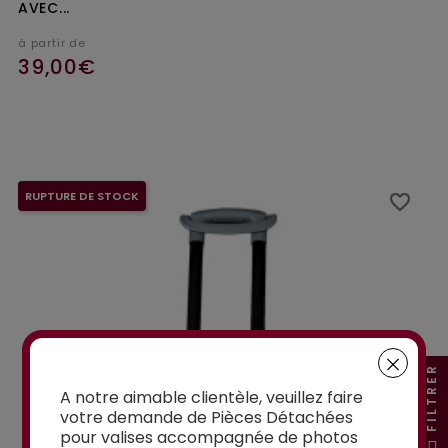
AVEC...
à partir de
39,00€
Ajouter au panier
RUPTURE DE STOCK
favorite_border
favorite_border
FILTRER
A notre aimable clientèle, veuillez faire
votre demande de Pièces Détachées
pour valises accompagnée de photos