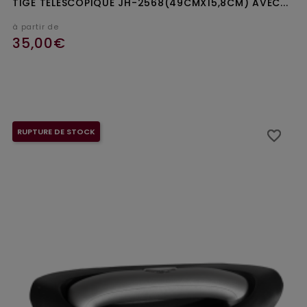
TIGE TÉLESCOPIQUE JH-2568(49CMX15,8CM) AVEC...
à partir de
35,00€
Ajouter au panier
RUPTURE DE STOCK
favorite_border
favorite_border