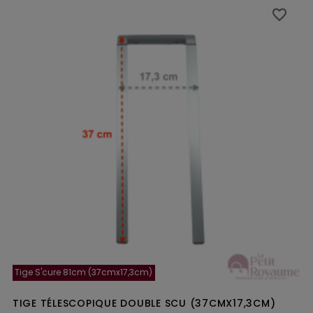
favorite_border
favorite_border
Tige S'cure 81cm (37cmx17,3cm)
TIGE TÉLESCOPIQUE DOUBLE SCU (37CMX17,3CM)