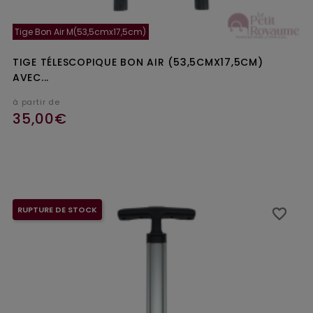
Tige Bon Air M(53,5cmx17,5cm)
TIGE TÉLESCOPIQUE BON AIR (53,5CMX17,5CM)
AVEC...
à partir de
35,00€
Ajouter au panier
RUPTURE DE STOCK
favorite_border
favorite_border