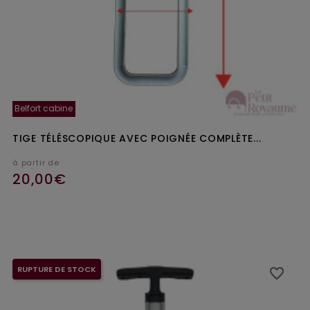
Belfort cabine
TIGE TÉLÉSCOPIQUE AVEC POIGNÉE COMPLÈTE...
à partir de
20,00€
Ajouter au panier
RUPTURE DE STOCK
favorite_border
favorite_border