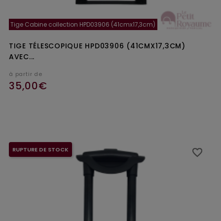
Tige Cabine collection HPD03906 (41cmx17,3cm)
TIGE TÉLESCOPIQUE HPD03906 (41CMX17,3CM)
AVEC...
à partir de
35,00€
Ajouter au panier
RUPTURE DE STOCK
favorite_border
favorite_border