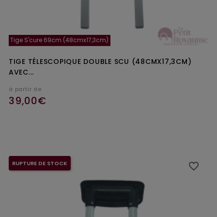
Tige S'cure 69cm (48cmx17,3cm)
TIGE TÉLESCOPIQUE DOUBLE SCU (48CMX17,3CM)
AVEC...
à partir de
39,00€
Ajouter au panier
RUPTURE DE STOCK
favorite_border
favorite_border