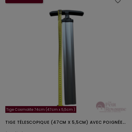
favorite_border
favorite_border
Tige Cosmolite 74cm (47cm x 5,5cm )
TIGE TÉLESCOPIQUE (47CM X 5,5CM) AVEC POIGNÉE...