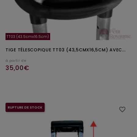
TT03 (43.5cmx16.5cm)
TIGE TÉLESCOPIQUE TT03 (43,5CMX16,5CM) AVEC...
à partir de
35,00€
Ajouter au panier
RUPTURE DE STOCK
favorite_border
favorite_border