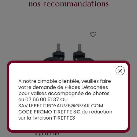
nos recommandations
favorite_border
favorite_border
A notre aimable clientèle, veuillez faire
Belfort , Belmont,5cm pour valise
votre demande de Pièces Détachées
la roulette, 4 cm
Delsey 70 cm, 76 cm, 82 cm
A-115segur
pour valises accompagnée de photos
au 07 66 00 51 37 OU
MPLES A-35
ROULETTES DOUBLES 5 CM
ROULETTES DO
SAV.LEPETITROYAUME@GMAIL.COM
IGIDES À 4...
POUR VALISES RIGIDES...
OU W110 POUR 
CODE PROMO TIRETTE 3€ de réduction
sur la livraison TIRETTE3
à partir de
15,00€
à partir de