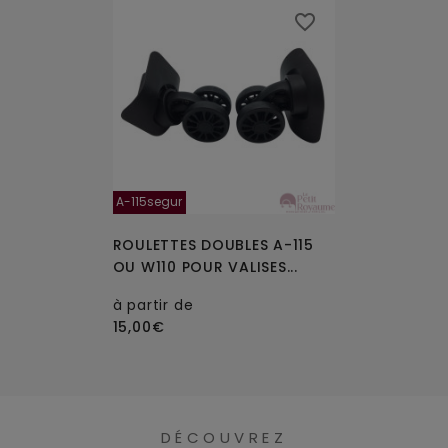
favorite_border
A-115segur
ROULETTES DOUBLES A-115
OU W110 POUR VALISES...
à partir de
15,00€
DÉCOUVREZ