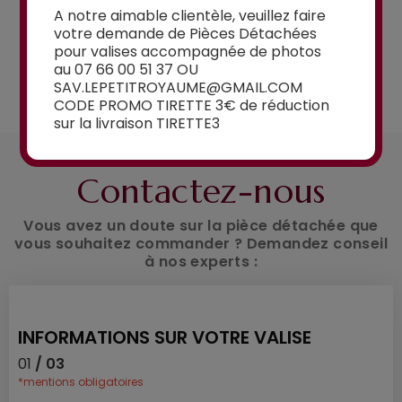
A notre aimable clientèle, veuillez faire
votre demande de Pièces Détachées
pour valises accompagnée de photos
au 07 66 00 51 37 OU
Voir la sélection
SAV.LEPETITROYAUME@GMAIL.COM
CODE PROMO TIRETTE 3€ de réduction
sur la livraison TIRETTE3
UN CONSEIL ?
Contactez-nous
Vous avez un doute sur la pièce détachée que
vous souhaitez commander ? Demandez conseil
à nos experts :
INFORMATIONS SUR VOTRE VALISE
01
/ 03
*mentions obligatoires