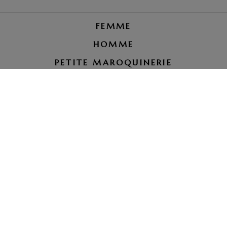
FEMME
HOMME
PETITE MAROQUINERIE
RÉPARATION BAGAGE
LE PETIT ROYAUME
tel. 07 66 00 51 37