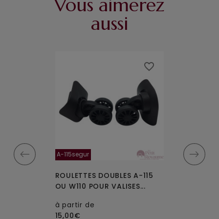
Vous aimerez
aussi
favorite_border
favorite_border
A-115segur
FHW546B, W632
UBLES
ROULETTES DOUBLES A-115
ROULETTES DO
W632 POUR
OU W110 POUR VALISES...
FHW546B OU 
VALISES...
à partir de
15,00€
à partir de