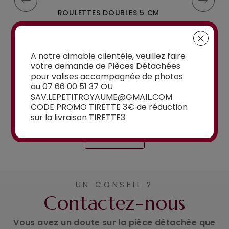
MPLES A-35
ROULETTES DOUBLES 5 CM
ROULETTES DO
IGIDES À 4...
POUR VALISES RIGIDES...
OU W110 POUR 
à partir de
15,00€
A notre aimable clientèle, veuillez faire
à partir de
votre demande de Pièces Détachées
15,00€
pour valises accompagnée de photos
au 07 66 00 51 37 OU
SAV.LEPETITROYAUME@GMAIL.COM
CODE PROMO TIRETTE 3€ de réduction
sur la livraison TIRETTE3
Voir la sélection
UN CONSEIL ?
Contactez-nous
Vous avez un doute sur la pièce détachée que