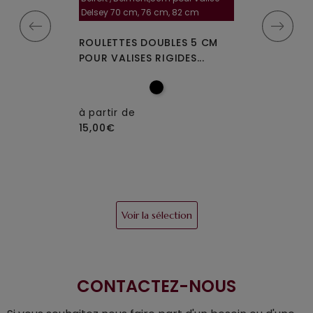
la roulette, 4 cm
Delsey 70 cm, 76 cm, 82 cm
A-115segur
MPLES A-35
ROULETTES DOUBLES 5 CM
ROULETTES DO
IGIDES À 4...
POUR VALISES RIGIDES...
OU W110 POUR 
à partir de
15,00€
à partir de
15,00€
Voir la sélection
CONTACTEZ-NOUS