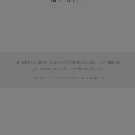
tel. 07 66 00 51 37
Le Petit Royaume - tous droits réservés 2026
- Conditions
générales de vente
- Mentions légales
création site e-commerce BWA Agence