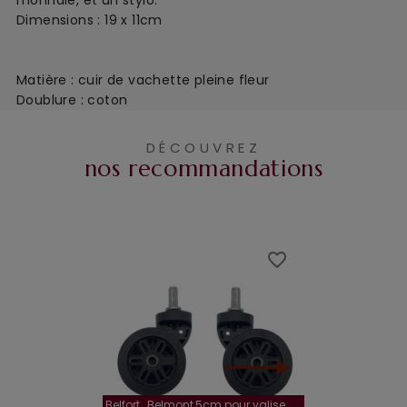
Dimensions : 19 x 11cm
Matière : cuir de vachette pleine fleur
Doublure : coton
DÉCOUVREZ
nos recommandations
favorite_border
favorite_border
Belfort , Belmont,5cm pour valise