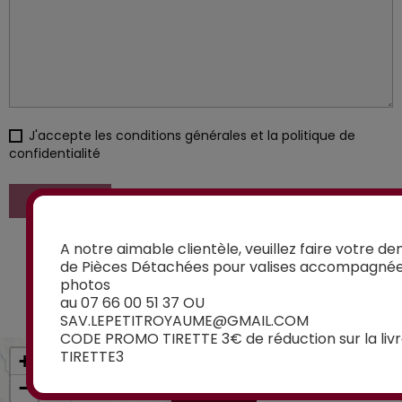
J'accepte les conditions générales et la politique de
confidentialité
ENVOYER
A notre aimable clientèle, veuillez faire votre 
Retrouvez-nous dans nos magasins Le Petit
de Pièces Détachées pour valises accompagné
Royaume pour un accès à des produits en
photos
exclusivité
au 07 66 00 51 37 OU
SAV.LEPETITROYAUME@GMAIL.COM
CODE PROMO TIRETTE 3€ de réduction sur la livr
TIRETTE3
+
−