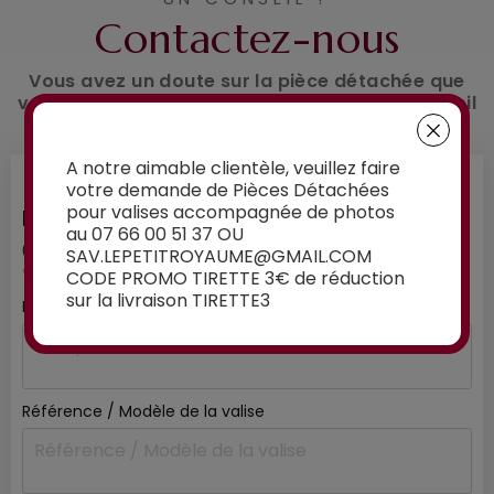
Contactez-nous
Vous avez un doute sur la pièce détachée que
vous souhaitez commander ? Demandez conseil
à nos experts :
A notre aimable clientèle, veuillez faire
votre demande de Pièces Détachées
pour valises accompagnée de photos
INFORMATIONS SUR VOTRE VALISE
au 07 66 00 51 37 OU
01
/ 03
SAV.LEPETITROYAUME@GMAIL.COM
*mentions obligatoires
CODE PROMO TIRETTE 3€ de réduction
sur la livraison TIRETTE3
Marque de la valise
*
Référence / Modèle de la valise