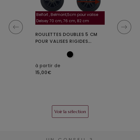
Belfort , Belmont,5cm pour valise
la roulette, 4 cm
Delsey 70 cm, 76 cm, 82 cm
A-115segur
MPLES A-35
ROULETTES DOUBLES 5 CM
ROULETTES DO
IGIDES À 4...
POUR VALISES RIGIDES...
OU W110 POUR 
à partir de
15,00€
à partir de
15,00€
Voir la sélection
UN CONSEIL ?