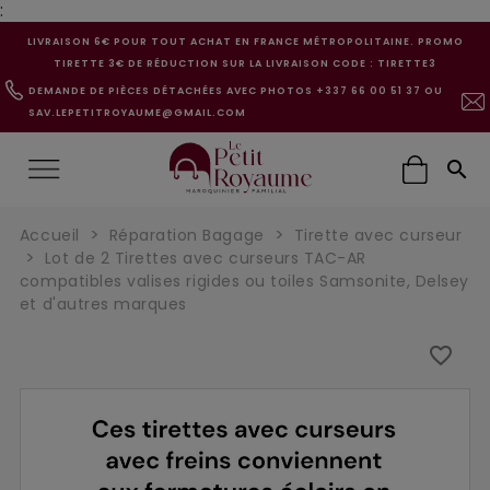
:
LIVRAISON 6€ POUR TOUT ACHAT EN FRANCE MÉTROPOLITAINE. PROMO
TIRETTE 3€ DE RÉDUCTION SUR LA LIVRAISON CODE : TIRETTE3
DEMANDE DE PIÈCES DÉTACHÉES AVEC PHOTOS +337 66 00 51 37 OU
SAV.LEPETITROYAUME@GMAIL.COM

Accueil
Réparation Bagage
Tirette avec curseur
Lot de 2 Tirettes avec curseurs TAC-AR
compatibles valises rigides ou toiles Samsonite, Delsey
et d'autres marques
favorite_border