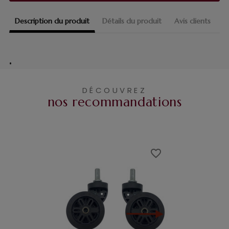
Description du produit
Détails du produit
Avis clients
•
DÉCOUVREZ
nos recommandations
favorite_border
favorite_border