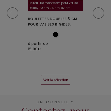
Belfort , Belmont,5cm pour valise
la roulette, 4 cm
Delsey 70 cm, 76 cm, 82 cm
A-115segur
MPLES A-35
ROULETTES DOUBLES 5 CM
ROULETTES DO
IGIDES À 4...
POUR VALISES RIGIDES...
OU W110 POUR 
à partir de
15,00€
à partir de
15,00€
Voir la sélection
UN CONSEIL ?