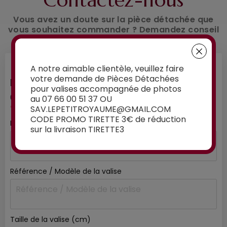
Contactez-nous
Vous avez un doute sur la pièce détachée que
vous souhaitez commander ? Demandez conseil
à nos experts :
A notre aimable clientèle, veuillez faire
votre demande de Pièces Détachées
INFORMATIONS SUR VOTRE VALISE
pour valises accompagnée de photos
01
/ 03
au 07 66 00 51 37 OU
SAV.LEPETITROYAUME@GMAIL.COM
*mentions obligatoires
CODE PROMO TIRETTE 3€ de réduction
Marque de la valise
*
sur la livraison TIRETTE3
Référence / Modèle de la valise
Taille de la valise (cm)