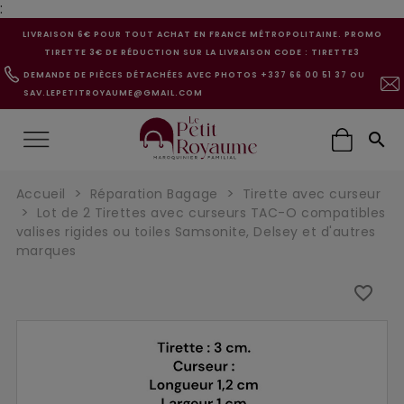
:
LIVRAISON 6€ POUR TOUT ACHAT EN FRANCE MÉTROPOLITAINE. PROMO
TIRETTE 3€ DE RÉDUCTION SUR LA LIVRAISON CODE : TIRETTE3
DEMANDE DE PIÈCES DÉTACHÉES AVEC PHOTOS +337 66 00 51 37 OU
SAV.LEPETITROYAUME@GMAIL.COM

Accueil
Réparation Bagage
Tirette avec curseur
Lot de 2 Tirettes avec curseurs TAC-O compatibles
valises rigides ou toiles Samsonite, Delsey et d'autres
marques
favorite_border