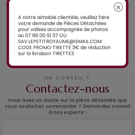
15,00€
à partir de
15,00€
A notre aimable clientèle, veuillez faire
votre demande de Pièces Détachées
pour valises accompagnée de photos
au 07 66 00 51 37 OU
SAV.LEPETITROYAUME@GMAIL.COM
CODE PROMO TIRETTE 3€ de réduction
Voir la sélection
sur la livraison TIRETTE3
UN CONSEIL ?
Contactez-nous
Vous avez un doute sur la pièce détachée que
vous souhaitez commander ? Demandez conseil
à nos experts :