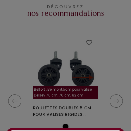
DÉCOUVREZ
nos recommandations
favorite_border
favorite_border
Belfort , Belmont,5cm pour valise
la roulette, 4 cm
Delsey 70 cm, 76 cm, 82 cm
A-115segur
MPLES A-35
ROULETTES DOUBLES 5 CM
ROULETTES DO
IGIDES À 4...
POUR VALISES RIGIDES...
OU W110 POUR 
à partir de