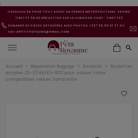
:
LIVRAISON 6€ POUR TOUT ACHAT EN FRANCE MÉTROPOLITAINE. PROMO
TIRETTE 3€ DE RÉDUCTION SUR LA LIVRAISON CODE : TIRETTE3
DEMANDE DE PIÈCES DÉTACHÉES AVEC PHOTOS +337 66 00 51 37 OU
SAV.LEPETITROYAUME@GMAIL.COM

Accueil
Réparation Bagage
Roulette
Roulettes
simples ZD-2746/KX-B113 pour valises toiles
compatibles valises Samsonite
favorite_border