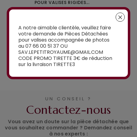
IGIDES À 4...
POUR VALISES RIGIDES...
OU W110 POUR 
à partir de
15,00€
à partir de
A notre aimable clientèle, veuillez faire
15,00€
votre demande de Pièces Détachées
pour valises accompagnée de photos
au 07 66 00 51 37 OU
SAV.LEPETITROYAUME@GMAIL.COM
CODE PROMO TIRETTE 3€ de réduction
sur la livraison TIRETTE3
Voir la sélection
UN CONSEIL ?
Contactez-nous
Vous avez un doute sur la pièce détachée que
vous souhaitez commander ? Demandez conseil
à nos experts :