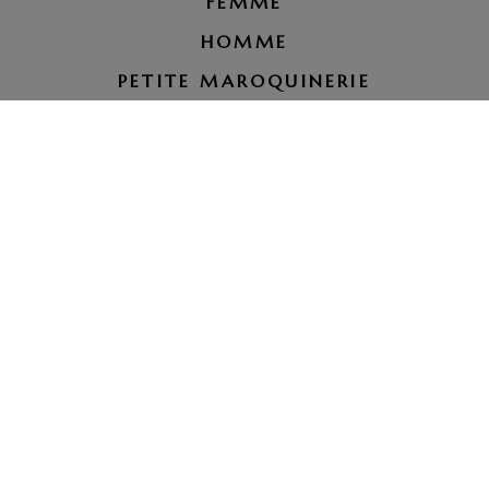
FEMME
HOMME
PETITE MAROQUINERIE
RÉPARATION BAGAGE
LE PETIT ROYAUME
tel. 07 66 00 51 37