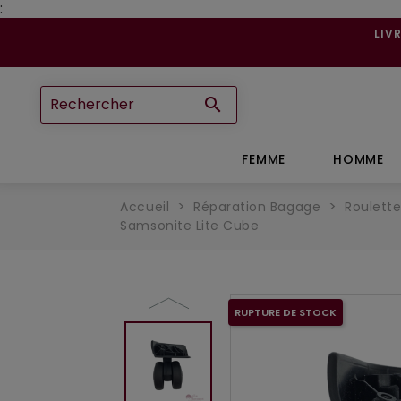
:
LIV

FEMME
HOMME
Accueil
Réparation Bagage
Roulett
Samsonite Lite Cube
RUPTURE DE STOCK