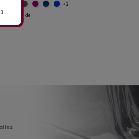
+5
E3
à partir de
16,00€
à partir de
25,00€
aitez