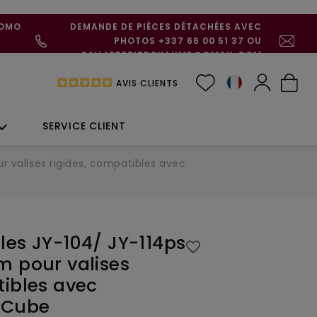
ROMO
DEMANDE DE PIÈCES DÉTACHÉES AVEC
PHOTOS +337 66 00 51 37 OU
SAV.LEPETITROYAUME@GMAIL.COM
AVIS CLIENTS
SERVICE CLIENT
r valises rigides, compatibles avec
les JY-104/ JY-114ps
favorite_border
m pour valises
tibles avec
e Cube