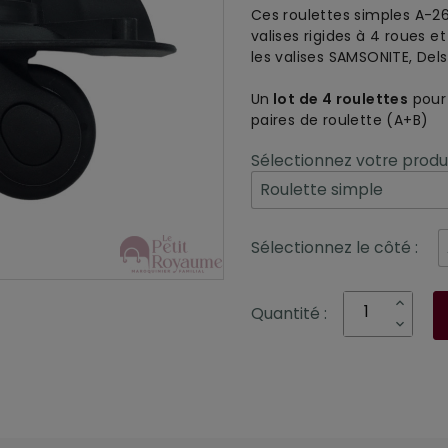
Ces roulettes simples
A-2
valise
s
rigide
s
à 4 roues et
les
valise
s
SAMSONITE, Dels
Un
lot de 4 roulettes
pour 
paires de roulette (A+B)
Sélectionnez votre produi
Sélectionnez le côté :
Quantité :