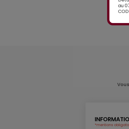
au 0
CODE
Vous
INFORMATIO
*mentions obligato