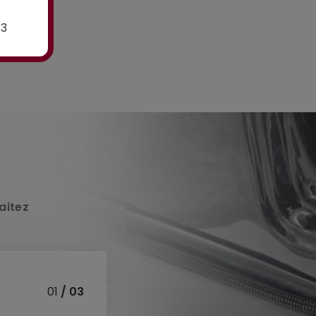
E3
aitez
01
/ 03