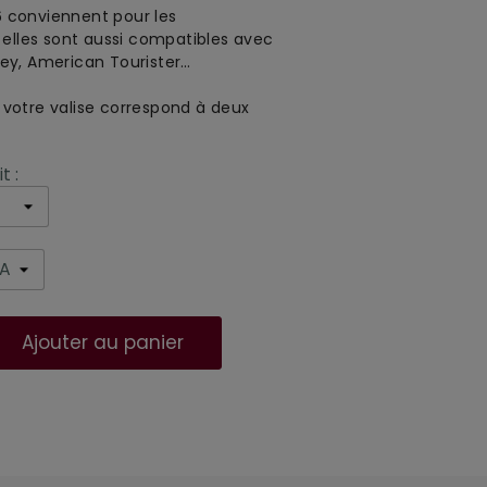
6 conviennent
pour les
 elles sont aussi compatible
s avec
ey, American Tourister…
votre valise correspond à deux
t :
Ajouter au panier