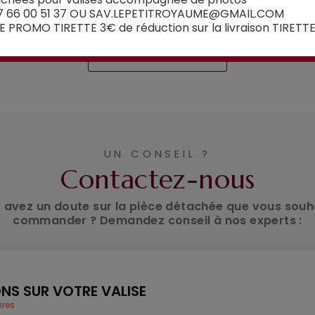
7 66 00 51 37 OU SAV.LEPETITROYAUME@GMAIL.COM
 PROMO TIRETTE 3€ de réduction sur la livraison TIRETT
Voir la sélection
UN CONSEIL ?
Contactez-nous
 avez un doute sur la pièce détachée que vous souh
commander ? Demandez conseil à nos experts :
NS SUR VOTRE VALISE
ires