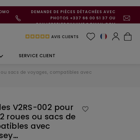
ROMO
DEMANDE DE PIÈCES DÉTACHÉES AVEC
PHOTOS +337 66 00 51 37 OU
SAV.LEPETITROYAUME@GMAIL.COM
AVIS CLIENTS
SERVICE CLIENT
es ou sacs de voyages, compatibles avec
les V2RS-002 pour
favorite_border
à 2 roues ou sacs de
atibles avec
lsey…