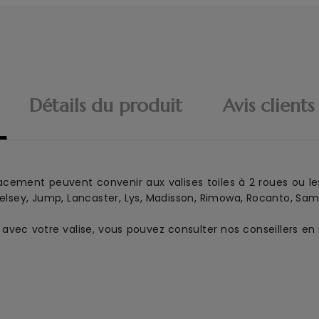
Détails du produit
Avis clients
acement
peuvent convenir aux
valise
s
toile
s à 2 roues
ou l
elsey, Jump, Lancaster, Lys, Madisson, Rimowa, Rocanto, Samso
es avec votre valise, vous pouvez consulter nos conseillers 