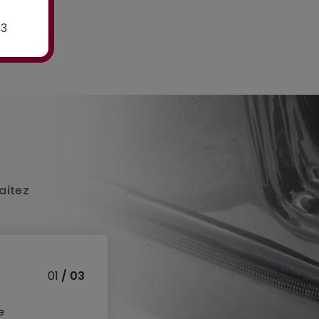
E3
aitez
01
/ 03
e