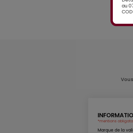
au 0
CODE
Vous
INFORMATIO
*mentions obligato
Marque de la val