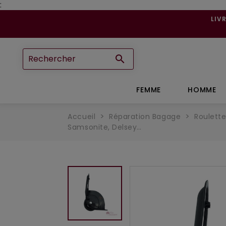
:
LIV

FEMME
HOMME
Accueil
Réparation Bagage
Roulett
Samsonite, Delsey…