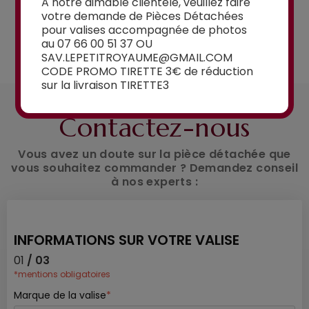
A notre aimable clientèle, veuillez faire
votre demande de Pièces Détachées
pour valises accompagnée de photos
Voir la sélection
au 07 66 00 51 37 OU
SAV.LEPETITROYAUME@GMAIL.COM
CODE PROMO TIRETTE 3€ de réduction
sur la livraison TIRETTE3
UN CONSEIL ?
Contactez-nous
Vous avez un doute sur la pièce détachée que
vous souhaitez commander ? Demandez conseil
à nos experts :
INFORMATIONS SUR VOTRE VALISE
01
/ 03
*mentions obligatoires
Marque de la valise
*