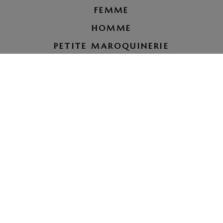
FEMME
HOMME
PETITE MAROQUINERIE
RÉPARATION BAGAGE
LE PETIT ROYAUME
tel. 07 66 00 51 37