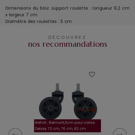
Dimensions du bloc support roulette : l
ongueur 9,2 cm
x largeur 7 cm
Diamètre des roulettes : 5 cm
DÉCOUVREZ
nos recommandations
favorite_border
favorite_border
Belfort , Belmont,5cm pour valise
la roulette, 4 cm
Delsey 70 cm, 76 cm, 82 cm
A-115segur