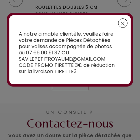
MPLES A-35
ROULETTES DOUBLES 5 CM
ROULETTES DO
IGIDES À 4...
POUR VALISES RIGIDES...
OU W110 POUR 
à partir de
15,00€
A notre aimable clientèle, veuillez faire
à partir de
votre demande de Pièces Détachées
15,00€
pour valises accompagnée de photos
au 07 66 00 51 37 OU
SAV.LEPETITROYAUME@GMAIL.COM
CODE PROMO TIRETTE 3€ de réduction
sur la livraison TIRETTE3
Voir la sélection
UN CONSEIL ?
Contactez-nous
Vous avez un doute sur la pièce détachée que