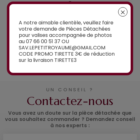
à partir de
15,00€
à partir de
A notre aimable clientèle, veuillez faire
15,00€
votre demande de Pièces Détachées
pour valises accompagnée de photos
au 07 66 00 51 37 OU
SAV.LEPETITROYAUME@GMAIL.COM
CODE PROMO TIRETTE 3€ de réduction
sur la livraison TIRETTE3
Voir la sélection
UN CONSEIL ?
Contactez-nous
Vous avez un doute sur la pièce détachée que
vous souhaitez commander ? Demandez conseil
à nos experts :