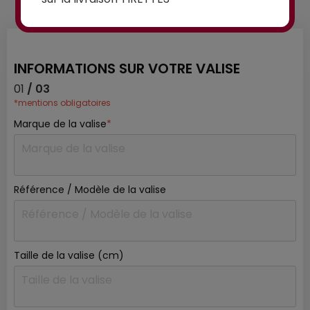
à nos experts :
INFORMATIONS SUR VOTRE VALISE
01
/ 03
*mentions obligatoires
Marque de la valise
*
Référence / Modèle de la valise
Taille de la valise (cm)