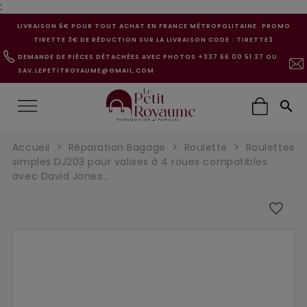
:
LIVRAISON 6€ POUR TOUT ACHAT EN FRANCE MÉTROPOLITAINE. PROMO
TIRETTE 3€ DE RÉDUCTION SUR LA LIVRAISON CODE : TIRETTE3
DEMANDE DE PIÈCES DÉTACHÉES AVEC PHOTOS +337 66 00 51 37 OU
SAV.LEPETITROYAUME@GMAIL.COM

Accueil
Réparation Bagage
Roulette
Roulettes
simples DJ203 pour valises à 4 roues compatibles
avec David Jones…
favorite_border