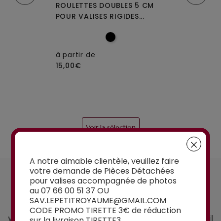
MPLES A-35
ROULETTES DOUBLES 5 CM
ROULETTES DO
IGIDES À 4...
POUR VALISES RIGIDES...
OU W110 POUR 
à partir de
15,00€
à partir de
15,00€
Voir la sélection
A notre aimable clientèle, veuillez faire
votre demande de Pièces Détachées
UN CONSEIL ?
pour valises accompagnée de photos
Contactez-nous
au 07 66 00 51 37 OU
SAV.LEPETITROYAUME@GMAIL.COM
Vous avez un doute sur la pièce détachée que
CODE PROMO TIRETTE 3€ de réduction
vous souhaitez commander ? Demandez conseil
sur la livraison TIRETTE3