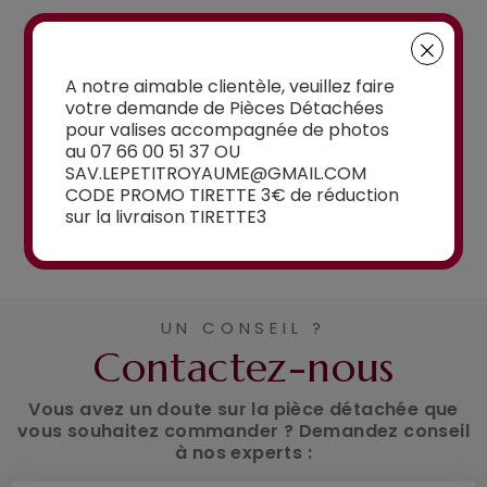
à partir de
15,00€
à partir de
A notre aimable clientèle, veuillez faire
15,00€
votre demande de Pièces Détachées
pour valises accompagnée de photos
au 07 66 00 51 37 OU
SAV.LEPETITROYAUME@GMAIL.COM
CODE PROMO TIRETTE 3€ de réduction
sur la livraison TIRETTE3
Voir la sélection
UN CONSEIL ?
Contactez-nous
Vous avez un doute sur la pièce détachée que
vous souhaitez commander ? Demandez conseil
à nos experts :