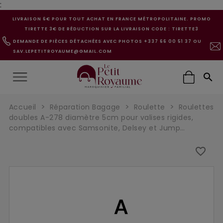
:
LIVRAISON 6€ POUR TOUT ACHAT EN FRANCE MÉTROPOLITAINE. PROMO
TIRETTE 3€ DE RÉDUCTION SUR LA LIVRAISON CODE : TIRETTE3
DEMANDE DE PIÈCES DÉTACHÉES AVEC PHOTOS +337 66 00 51 37 OU
SAV.LEPETITROYAUME@GMAIL.COM

Accueil
Réparation Bagage
Roulette
Roulettes
doubles A-278 diamètre 5cm pour valises rigides,
compatibles avec Samsonite, Delsey et Jump…
favorite_border