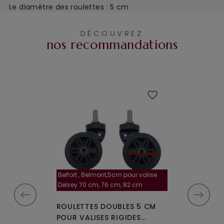
Le diamètre des roulettes : 5 cm
DÉCOUVREZ
nos recommandations
favorite_border
favorite_border
Belfort , Belmont,5cm pour valise
la roulette, 4 cm
Delsey 70 cm, 76 cm, 82 cm
A-115segur
MPLES A-35
ROULETTES DOUBLES 5 CM
ROULETTES DO
IGIDES À 4...
POUR VALISES RIGIDES...
OU W110 POUR 