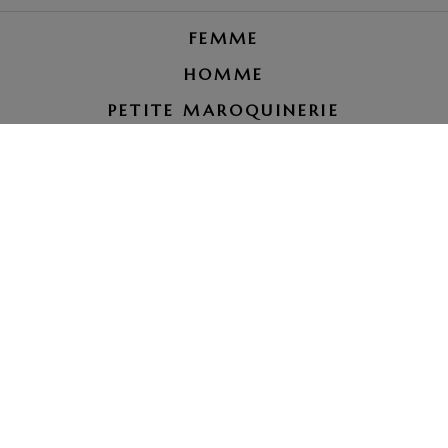
FEMME
HOMME
PETITE MAROQUINERIE
RÉPARATION BAGAGE
LE PETIT ROYAUME
tel. 07 66 00 51 37