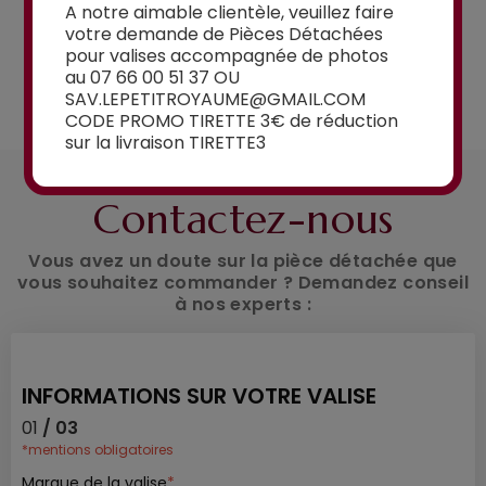
A notre aimable clientèle, veuillez faire
votre demande de Pièces Détachées
pour valises accompagnée de photos
au 07 66 00 51 37 OU
Voir la sélection
SAV.LEPETITROYAUME@GMAIL.COM
CODE PROMO TIRETTE 3€ de réduction
sur la livraison TIRETTE3
UN CONSEIL ?
Contactez-nous
Vous avez un doute sur la pièce détachée que
vous souhaitez commander ? Demandez conseil
à nos experts :
INFORMATIONS SUR VOTRE VALISE
01
/ 03
*mentions obligatoires
Marque de la valise
*