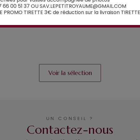
OU W110 POUR VALISES...
W110 POUR VALISES...
7 66 00 51 37 OU SAV.LEPETITROYAUME@GMAIL.COM
 PROMO TIRETTE 3€ de réduction sur la livraison TIRETT
à partir de
à partir de
15,00€
15,00€
Voir la sélection
UN CONSEIL ?
Contactez-nous