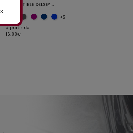
COMPATIBLE DELSEY...
DIAMÈTRE 5 CM POUR
VALISES...
E3
+5
à partir de
16,00€
à partir de
25,00€