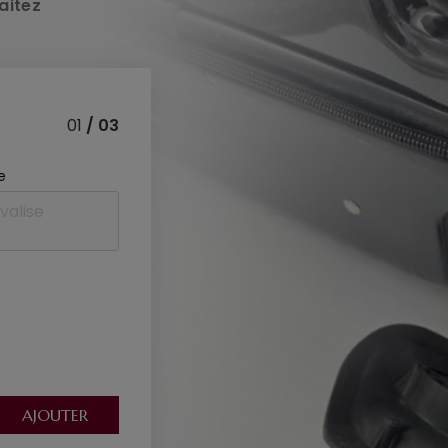
aitez
01
/ 03
e