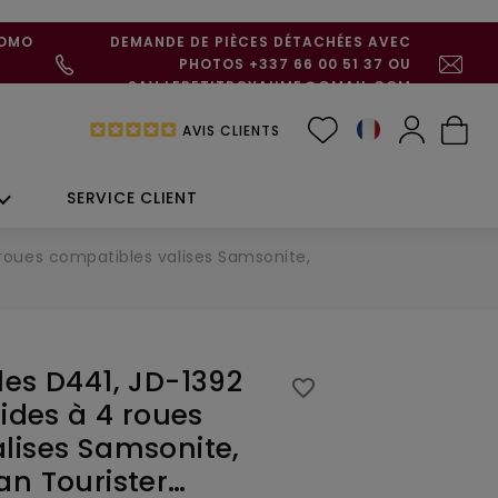
ROMO
DEMANDE DE PIÈCES DÉTACHÉES AVEC
PHOTOS +337 66 00 51 37 OU
SAV.LEPETITROYAUME@GMAIL.COM
AVIS CLIENTS
SERVICE CLIENT
4 roues compatibles valises Samsonite,
les D441, JD-1392
favorite_border
gides à 4 roues
lises Samsonite,
an Tourister…