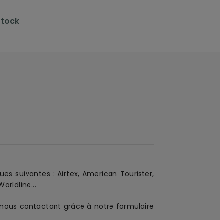
stock
ues suivantes :
Airtex, American Tourister,
orldline...
en nous contactant grâce à notre formulaire