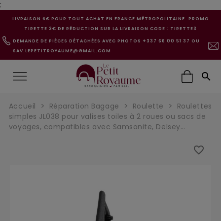
:
LIVRAISON 6€ POUR TOUT ACHAT EN FRANCE MÉTROPOLITAINE. PROMO
TIRETTE 3€ DE RÉDUCTION SUR LA LIVRAISON CODE : TIRETTE3
DEMANDE DE PIÈCES DÉTACHÉES AVEC PHOTOS +337 66 00 51 37 OU
SAV.LEPETITROYAUME@GMAIL.COM

Accueil
Réparation Bagage
Roulette
Roulettes
simples JL038 pour valises toiles à 2 roues ou sacs de
voyages, compatibles avec Samsonite, Delsey…
favorite_border