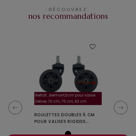
DÉCOUVREZ
nos recommandations
favorite_border
favorite_border
Belfort , Belmont,5cm pour valise
la roulette, 4 cm
Delsey 70 cm, 76 cm, 82 cm
A-115segur
MPLES A-35
ROULETTES DOUBLES 5 CM
ROULETTES DO
IGIDES À 4...
POUR VALISES RIGIDES...
OU W110 POUR 
à partir de