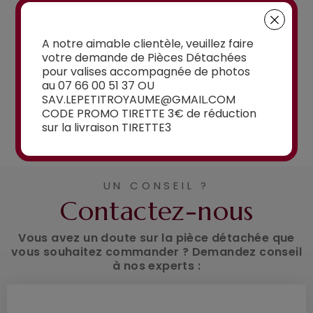
15,00€
à partir de
15,00€
A notre aimable clientèle, veuillez faire
votre demande de Pièces Détachées
pour valises accompagnée de photos
au 07 66 00 51 37 OU
SAV.LEPETITROYAUME@GMAIL.COM
CODE PROMO TIRETTE 3€ de réduction
Voir la sélection
sur la livraison TIRETTE3
UN CONSEIL ?
Contactez-nous
Vous avez un doute sur la pièce détachée que
vous souhaitez commander ? Demandez conseil
à nos experts :