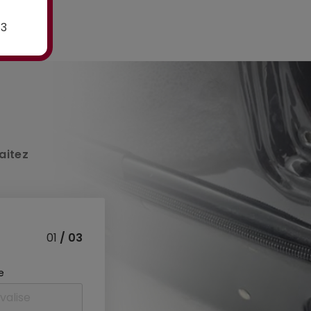
E3
aitez
01
/ 03
e