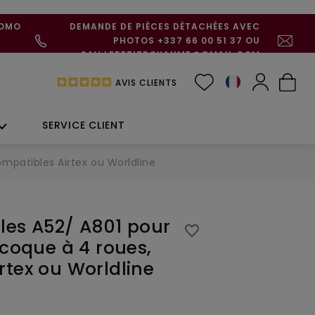
ROMO
DEMANDE DE PIÈCES DÉTACHÉES AVEC
PHOTOS +337 66 00 51 37 OU
SAV.LEPETITROYAUME@GMAIL.COM
AVIS CLIENTS
SERVICE CLIENT
ompatibles Airtex ou Worldline
les A52/ A801 pour
favorite_border
/coque à 4 roues,
rtex ou Worldline