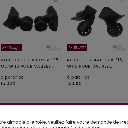
A-115segur
A-115, W110
ROULETTES DOUBLES A-115
ROULETTES SIMPLES A-115,
OU W110 POUR VALISES...
W110 POUR VALISES...
à partir de
à partir de
15,00€
15,00€
tre aimable clientèle, veuillez faire votre demande de Piè
chées pour valises accompagnée de photos