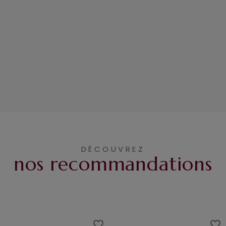
DÉCOUVREZ
nos recommandations
favorite_border
favorite_border