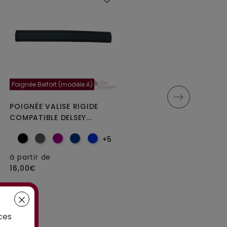
Poignée Belfort (modèle A)
Moncey 5cm
POIGNÉE VALISE RIGIDE
ROULETTES DOUBLES
COMPATIBLE DELSEY...
DIAMÈTRE 5 CM POUR
VALISES...
+5
à partir de
16,00€
à partir de
25,00€
ces