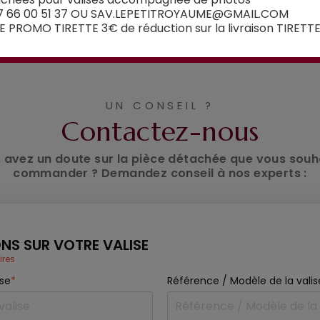
Voir la sélection
7 66 00 51 37 OU SAV.LEPETITROYAUME@GMAIL.COM
 PROMO TIRETTE 3€ de réduction sur la livraison TIRETT
UN CONSEIL ?
Contactez-nous
 avez un doute sur la pièce détachée que vous souh
commander ? Demandez conseil à nos experts :
NS SUR VOTRE VALISE
ires
ise
*
Référence / Modèle de la valis