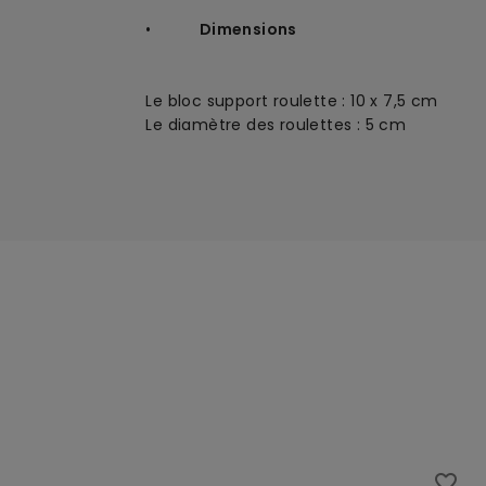
•
Dimensions
Le bloc support roulette : 10 x 7,5
cm
Le diamètre des roulettes : 5 cm
favorite_border
favorite_border