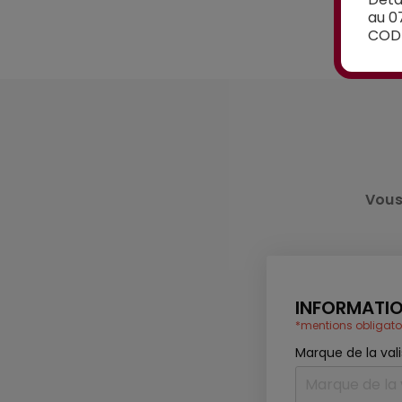
au 0
CODE
Vous
INFORMATIO
*mentions obligato
Marque de la val