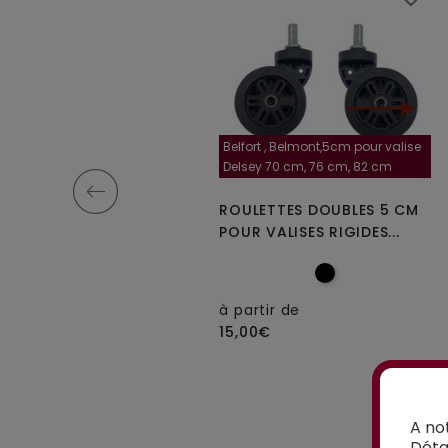
-35 diamètre de la roulette, 4
Belfort , Belmont,5cm pour valise
cm
Delsey 70 cm, 76 cm, 82 cm
OULETTES SIMPLES A-35
ROULETTES DOUBLES 5 CM
OUR VALISES RIGIDES À 4...
POUR VALISES RIGIDES...
 partir de
5,00€
à partir de
15,00€
A no
Déta