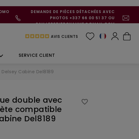
ROMO
DEMANDE DE PIÈCES DÉTACHÉES AVEC
PHOTOS +337 66 00 51 37 OU
SAV.LEPETITROYAUME@GMAIL.COM
AVIS CLIENTS
SERVICE CLIENT
 Delsey Cabine Del8189
que double avec
favorite_border
ète compatible
Cabine Del8189