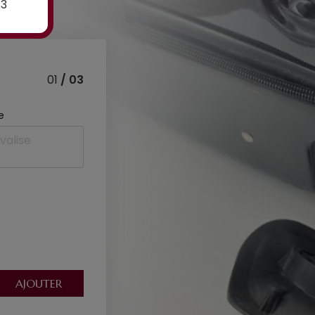
E3
01
/ 03
e