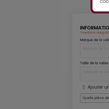
CODE
INFORMATIO
*mentions obligato
Marque de la val
Taille de la vali
Ajouter u