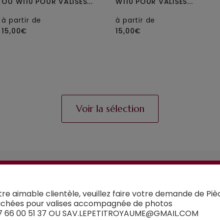
OU W110 POUR VALISES...
W110 POUR VALISES...
à partir de
à partir de
15,00€
15,00€
Voir la sélection
UN CONSEIL ?
Contactez-nous
tre aimable clientèle, veuillez faire votre demande de Piè
chées pour valises accompagnée de photos
7 66 00 51 37 OU SAV.LEPETITROYAUME@GMAIL.COM
 avez un doute sur la pièce détachée que vous souh