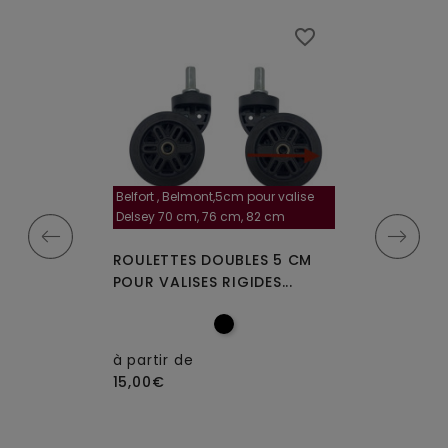
favorite_border
favorite_border
Belfort , Belmont,5cm pour valise
la roulette, 4 cm
Delsey 70 cm, 76 cm, 82 cm
A-115segur
MPLES A-35
ROULETTES DOUBLES 5 CM
ROULETTES DO
IGIDES À 4...
POUR VALISES RIGIDES...
OU W110 POUR 
à partir de
15,00€
à partir de
15,00€