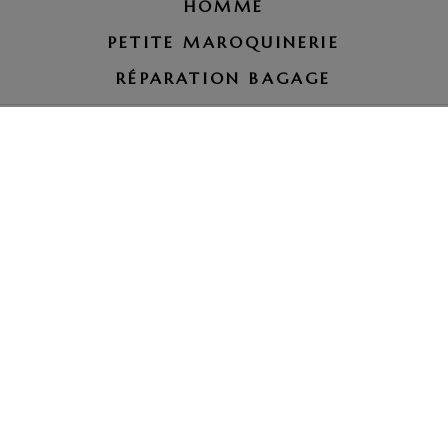
HOMME
PETITE MAROQUINERIE
RÉPARATION BAGAGE
LE PETIT ROYAUME
tel. 07 66 00 51 37