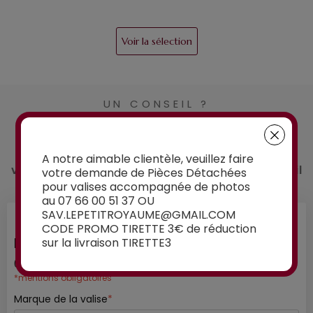
Voir la sélection
UN CONSEIL ?
Contactez-nous
Vous avez un doute sur la pièce détachée que
A notre aimable clientèle, veuillez faire
vous souhaitez commander ? Demandez conseil
votre demande de Pièces Détachées
à nos experts :
pour valises accompagnée de photos
au 07 66 00 51 37 OU
SAV.LEPETITROYAUME@GMAIL.COM
CODE PROMO TIRETTE 3€ de réduction
INFORMATIONS SUR VOTRE VALISE
sur la livraison TIRETTE3
01
/ 03
*mentions obligatoires
Marque de la valise
*