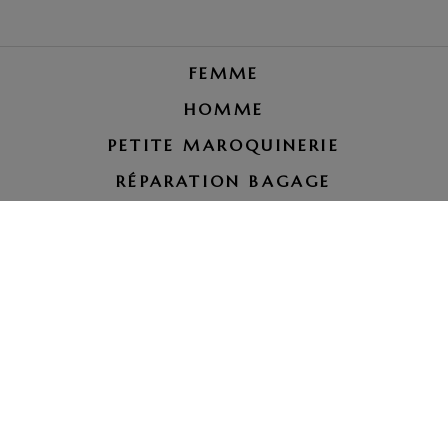
FEMME
HOMME
PETITE MAROQUINERIE
RÉPARATION BAGAGE
LE PETIT ROYAUME