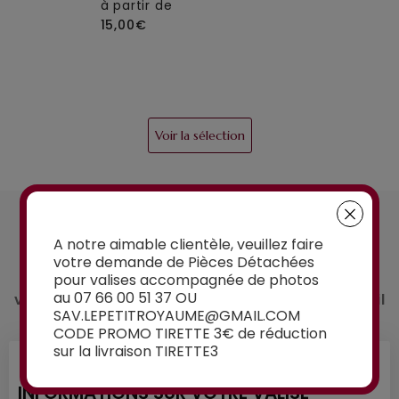
à partir de
15,00€
Voir la sélection
UN CONSEIL ?
Contactez-nous
A notre aimable clientèle, veuillez faire
votre demande de Pièces Détachées
pour valises accompagnée de photos
Vous avez un doute sur la pièce détachée que
au 07 66 00 51 37 OU
vous souhaitez commander ? Demandez conseil
SAV.LEPETITROYAUME@GMAIL.COM
à nos experts :
CODE PROMO TIRETTE 3€ de réduction
sur la livraison TIRETTE3
INFORMATIONS SUR VOTRE VALISE