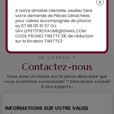
15,00€
A notre aimable clientèle, veuillez faire
votre demande de Pièces Détachées
pour valises accompagnée de photos
au 07 66 00 51 37 OU
SAV.LEPETITROYAUME@GMAIL.COM
Voir la sélection
CODE PROMO TIRETTE 3€ de réduction
sur la livraison TIRETTE3
UN CONSEIL ?
Contactez-nous
Vous avez un doute sur la pièce détachée que
vous souhaitez commander ? Demandez conseil
à nos experts :
INFORMATIONS SUR VOTRE VALISE