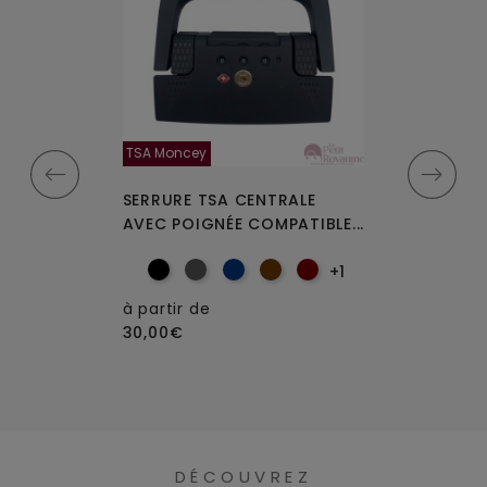
Belfort , Belmont,
TSA Moncey
Delsey 70 cm, 76
UBLES
SERRURE TSA CENTRALE
ROULETTES DO
M POUR
AVEC POIGNÉE COMPATIBLE...
POUR VALISES R
+1
à partir de
à partir de
30,00€
15,00€
DÉCOUVREZ