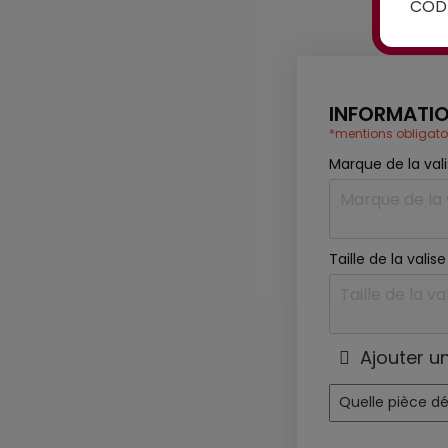
CODE
INFORMATIO
*mentions obligato
Marque de la val
Taille de la vali
Ajouter u