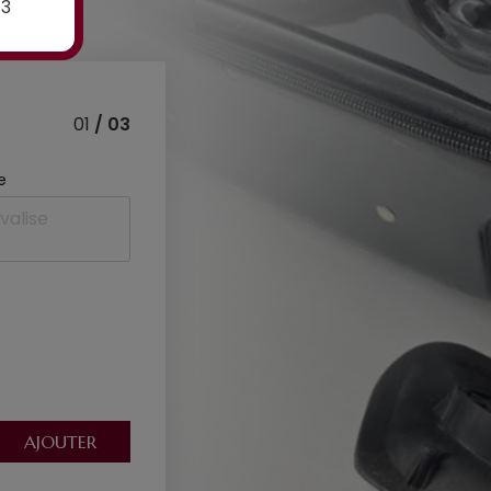
E3
01
/ 03
e