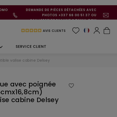
ROMO
DEMANDE DE PIÈCES DÉTACHÉES AVEC
PHOTOS +337 66 00 51 37 OU
SAV.LEPETITROYAUME@GMAIL.COM
AVIS CLIENTS
SERVICE CLIENT
ble valise cabine Delsey
que avec poignée
favorite_border
6cmx16,8cm)
ise cabine Delsey