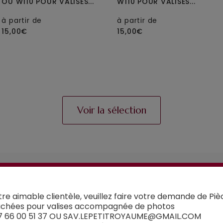
OU W110 POUR VALISES...
W110 POUR VALISES...
à partir de
à partir de
15,00€
15,00€
Voir la sélection
UN CONSEIL ?
Contactez-nous
tre aimable clientèle, veuillez faire votre demande de Piè
chées pour valises accompagnée de photos
7 66 00 51 37 OU SAV.LEPETITROYAUME@GMAIL.COM
 avez un doute sur la pièce détachée que vous souh