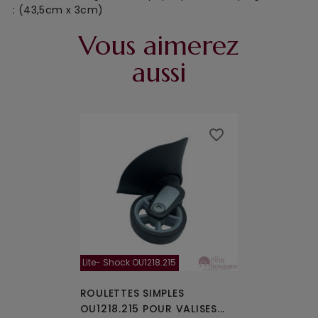
: (43,5cm x 3cm)
Vous aimerez
aussi
favorite_border
Lite- Shock OU1218.215
ROULETTES SIMPLES
OU1218.215 POUR VALISES...