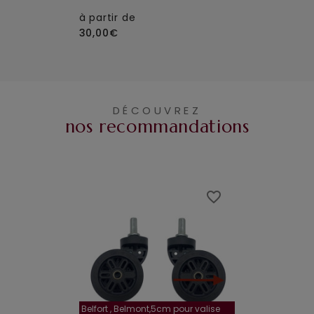
à partir de
30,00€
DÉCOUVREZ
nos recommandations
favorite_border
favorite_border
Belfort , Belmont,5cm pour valise