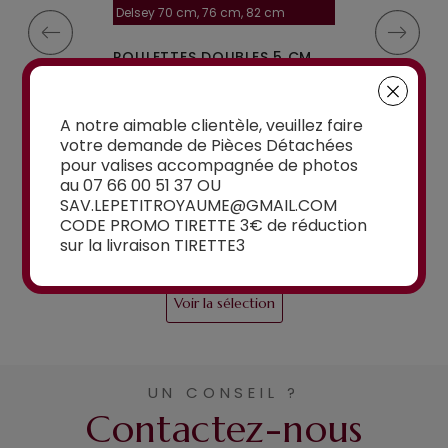
la roulette, 4 cm
Delsey 70 cm, 76 cm, 82 cm
A-115segur
MPLES A-35
ROULETTES DOUBLES 5 CM
ROULETTES DO
IGIDES À 4...
POUR VALISES RIGIDES...
OU W110 POUR 
à partir de
A notre aimable clientèle, veuillez faire
15,00€
votre demande de Pièces Détachées
à partir de
pour valises accompagnée de photos
15,00€
au 07 66 00 51 37 OU
SAV.LEPETITROYAUME@GMAIL.COM
CODE PROMO TIRETTE 3€ de réduction
sur la livraison TIRETTE3
Voir la sélection
UN CONSEIL ?
Contactez-nous