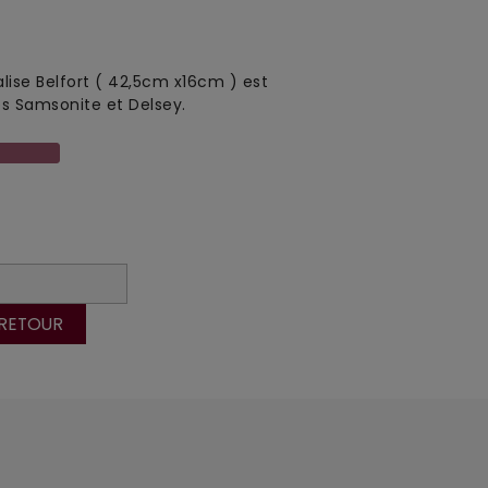
lise Belfort ( 42,5cm x16cm ) est
es Samsonite et Delsey.
 RETOUR