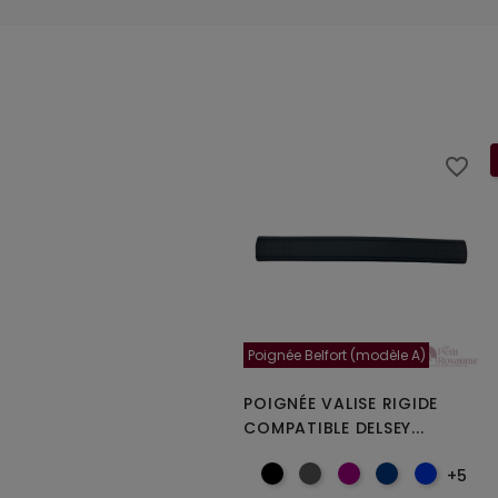
favorite_border
Poignée Belfort (modèle A)
POIGNÉE VALISE RIGIDE
COMPATIBLE DELSEY...
+5