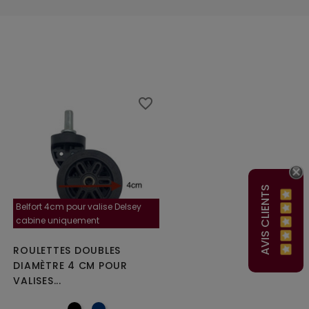
favorite_border
AVIS CLIENTS
Belfort 4cm pour valise Delsey
cabine uniquement
ROULETTES DOUBLES
DIAMÈTRE 4 CM POUR
VALISES...