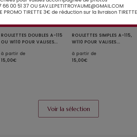
7 66 00 51 37 OU SAV.LEPETITROYAUME@GMAIL.COM
 PROMO TIRETTE 3€ de réduction sur la livraison TIRETT
A-115segur
A-115, W110
ROULETTES DOUBLES A-115
ROULETTES SIMPLES A-115,
OU W110 POUR VALISES...
W110 POUR VALISES...
à partir de
à partir de
15,00€
15,00€
Voir la sélection