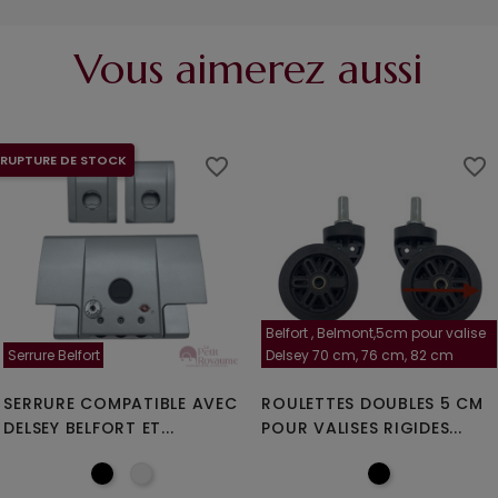
Vous aimerez aussi
RUPTURE DE STOCK
favorite_border
favorite_border
Belfort , Belmont,5cm pour valise
Serrure Belfort
Delsey 70 cm, 76 cm, 82 cm
SERRURE COMPATIBLE AVEC
ROULETTES DOUBLES 5 CM
DELSEY BELFORT ET...
POUR VALISES RIGIDES...