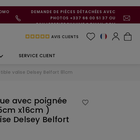
ROMO
DEMANDE DE PIÈCES DÉTACHÉES AVEC
PHOTOS +337 66 00 51 37 OU
SAV.LEPETITROYAUME@GMAIL.COM
AVIS CLIENTS
SERVICE CLIENT
ble valise Delsey Belfort 81cm
que avec poignée
favorite_border
,5cm x16cm )
se Delsey Belfort