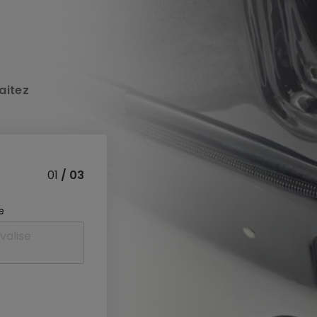
aitez
01
/ 03
e