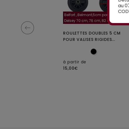
au 0
CODE
-35 diamètre de la roulette, 4
Belfort , Belmont,5cm pour valise
cm
Delsey 70 cm, 76 cm, 82 cm
OULETTES SIMPLES A-35
ROULETTES DOUBLES 5 CM
OUR VALISES RIGIDES À 4...
POUR VALISES RIGIDES...
 partir de
5,00€
à partir de
15,00€