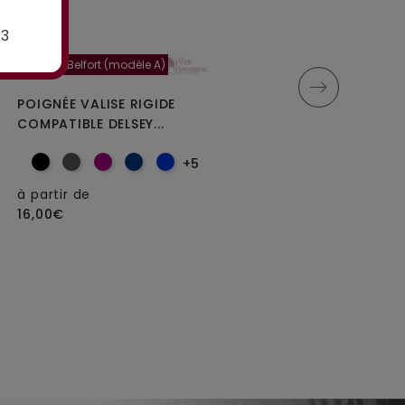
E3
Poignée Belfort (modèle A)
Moncey 5cm
POIGNÉE VALISE RIGIDE
ROULETTES DOUBLES
COMPATIBLE DELSEY...
DIAMÈTRE 5 CM POUR
VALISES...
+5
à partir de
16,00€
à partir de
25,00€