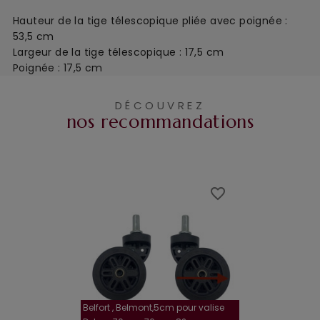
Hauteur de la tige télescopique pliée avec poignée :
53,5 cm
Largeur de la tige télescopique : 17,5 cm
Poignée : 17,5 cm
DÉCOUVREZ
nos recommandations
favorite_border
favorite_border
Belfort , Belmont,5cm pour valise