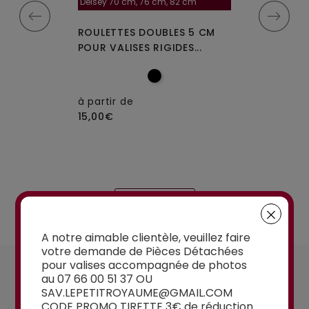
la roulette, 4 cm
Delsey 70 cm, 76 cm, 82 cm
A-115segur
MPLES A-35
ROULETTES DOUBLES 5 CM
ROULETTES DO
IGIDES À 4...
POUR VALISES RIGIDES...
OU W110 POUR 
à partir de
15,00€
à partir de
15,00€
Voir la sélection
A notre aimable clientèle, veuillez faire
votre demande de Pièces Détachées
UN CONSEIL ?
pour valises accompagnée de photos
au 07 66 00 51 37 OU
Contactez-nous
SAV.LEPETITROYAUME@GMAIL.COM
CODE PROMO TIRETTE 3€ de réduction