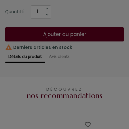
Quantité :
Ajouter au panier

Derniers articles en stock
Détails du produit
Avis clients
DÉCOUVREZ
nos recommandations
favorite_border
favorite_border