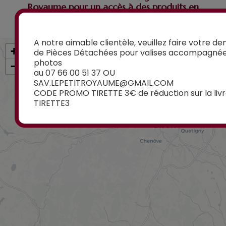
Royaume pour un accès à des produits en
exclusivité
A notre aimable clientèle, veuillez faire votre 
+
de Pièces Détachées pour valises accompagné
photos
−
au 07 66 00 51 37 OU
4, Avenue
SAV.LEPETITROYAUME@GMAIL.COM
Maréchal Foch
CODE PROMO TIRETTE 3€ de réduction sur la livr
21000 DIJON
TIRETTE3