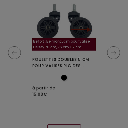
Belfort , Belmont,5cm pour valise
la roulette, 4 cm
Delsey 70 cm, 76 cm, 82 cm
A-115segur
MPLES A-35
ROULETTES DOUBLES 5 CM
ROULETTES DO
IGIDES À 4...
POUR VALISES RIGIDES...
OU W110 POUR 
à partir de
15,00€
à partir de
15,00€