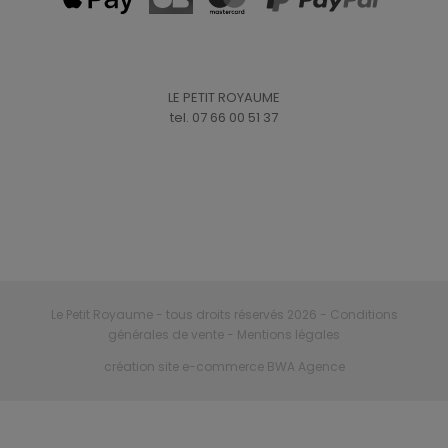
LE PETIT ROYAUME
tel. 07 66 00 51 37
Le Petit Royaume - tous droits réservés 2026
- Conditions
générales de vente
- Mentions légales
création site e-commerce BWA Agence